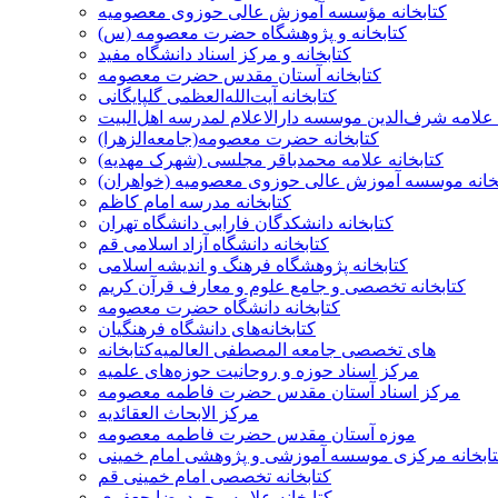
کتابخانه مؤسسه آموزش عالی حوزوی معصومیه
کتابخانه و پژوهشگاه حضرت معصومه (س)
کتابخانه و مرکز اسناد دانشگاه مفید
کتابخانه آستان مقدس حضرت معصومه
کتابخانه آیت‌الله‌العظمی گلپايگانی
 علامه شرف‌الدین موسسه دارالاعلام لمدرسه اهل‌البیت
کتابخانه حضرت معصومه(جامعه‌الزهرا)
کتابخانه علامه محمدباقر مجلسی (شهرک مهدیه)
بخانه موسسه آموزش عالی حوزوی معصومیه (خواهران)
کتابخانه مدرسه امام کاظم
کتابخانه دانشکدگان فارابی دانشگاه تهران
کتابخانه دانشگاه آزاد اسلامی قم
کتابخانه پژوهشگاه فرهنگ و اندیشه اسلامی
کتابخانه تخصصی و جامع علوم و معارف قرآن کریم
کتابخانه دانشگاه حضرت معصومه
کتابخانه‌های دانشگاه فرهنگیان
کتابخانه‌‎های تخصصی جامعه المصطفی العالمیه
مرکز اسناد حوزه و روحانیت حوزه‌های علمیه
مرکز اسناد آستان مقدس حضرت فاطمه معصومه
مرکز الابحاث العقائدیه
موزه آستان مقدس حضرت فاطمه معصومه
ابخانه مرکزی موسسه آموزشی و پژوهشی امام خمینی
کتابخانه تخصصی امام خمینی قم
کتابخانه علامه محمدرضا جعفری