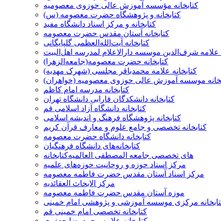
کتابخانه مؤسسه آموزش عالی حوزوی معصومیه
کتابخانه و پژوهشگاه حضرت معصومه (س)
کتابخانه و مرکز اسناد دانشگاه مفید
کتابخانه آستان مقدس حضرت معصومه
کتابخانه آیت‌الله‌العظمی گلپايگانی
 علامه شرف‌الدین موسسه دارالاعلام لمدرسه اهل‌البیت
کتابخانه حضرت معصومه(جامعه‌الزهرا)
کتابخانه علامه محمدباقر مجلسی (شهرک مهدیه)
بخانه موسسه آموزش عالی حوزوی معصومیه (خواهران)
کتابخانه مدرسه امام کاظم
کتابخانه دانشکدگان فارابی دانشگاه تهران
کتابخانه دانشگاه آزاد اسلامی قم
کتابخانه پژوهشگاه فرهنگ و اندیشه اسلامی
کتابخانه تخصصی و جامع علوم و معارف قرآن کریم
کتابخانه دانشگاه حضرت معصومه
کتابخانه‌های دانشگاه فرهنگیان
کتابخانه‌‎های تخصصی جامعه المصطفی العالمیه
مرکز اسناد حوزه و روحانیت حوزه‌های علمیه
مرکز اسناد آستان مقدس حضرت فاطمه معصومه
مرکز الابحاث العقائدیه
موزه آستان مقدس حضرت فاطمه معصومه
ابخانه مرکزی موسسه آموزشی و پژوهشی امام خمینی
کتابخانه تخصصی امام خمینی قم
کتابخانه علامه محمدرضا جعفری