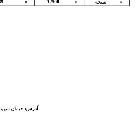
89
12500
نسخه
آدرس:
خيابان شهيد 