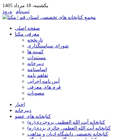
يكشنبه، 18 مرداد 1405
ثبت‌نام
ورود
صفحه اصلی
معرفی مکتا
تاریخچه
شورای سیاستگذاری
کمیته ها
مستندات
دبیرخانه
اساسنامه
تفاهم نامه
آیین نامه اجرایی
فرم های معرفی
مصوبات
اخبار
دبیرخانه
کتابخانه های عضو
کتابخانه آیت الله العظمی بروجردی(ره)
کتابخانه آیت الله العظمی حائری یزدی(ره)
کتابخانه تخصصی دانشگاه ادیان و مذاهب