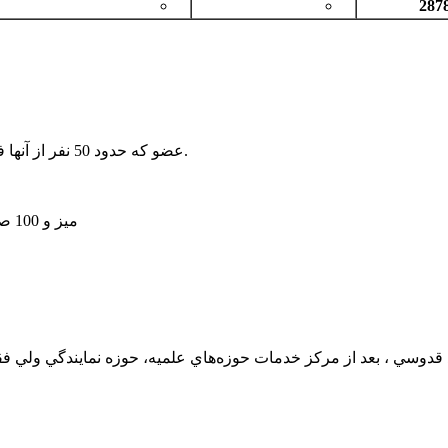
287
310 عضو که حدود 50 نفر از آنها فعال مي‌باشند. اکثر اعضا داراي تحصيلات تکميلي مي‌باشند.
50 ميز و 100 صندلي، 8 يارانه، دستگاه اسکنر، دستگاه کپي، 45 قفسه کتاب
قدوسي ، بعد از مرکز خدمات حوزه‌هاي علميه، حوزه نمايندگي ولي فقي